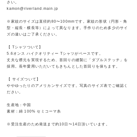
さい。
kamon@riverland.main.jp
※家紋のサイズは直径約80〜100mmです。家紋の形状（円形・角
型・縦長・横長等）によって異なります。手作りのため多少のサイ
ズの違いはご了承ください。
【 Tシャツついて】
5.6オンス ハイクオリティー Tシャツがベースです。
丈夫な襟元を実現するため、首回りの縫製に「ダブルステッチ」を
採用。長年愛用いただいてもきちんとした首回りを保ちます。
【 サイズついて】
ややゆったりのアメリカンサイズです。写真のサイズ表でご確認く
ださい。
生産地：中国
素材：綿 100% セミコーマ糸
※受注生産のため発送まで約10日〜14日頂いています。