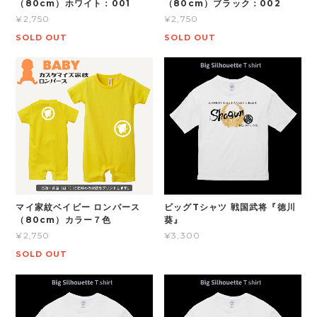
（80cm）ホワイト：001
（80cm）ブラック：002
¥2,750
¥2,750
SOLD OUT
SOLD OUT
マイ家紋ベイビー ロンパース
ビッグTシャツ 戦国武将『徳川
（80cm）カラー７色
葵』
¥2,750
¥3,300
SOLD OUT