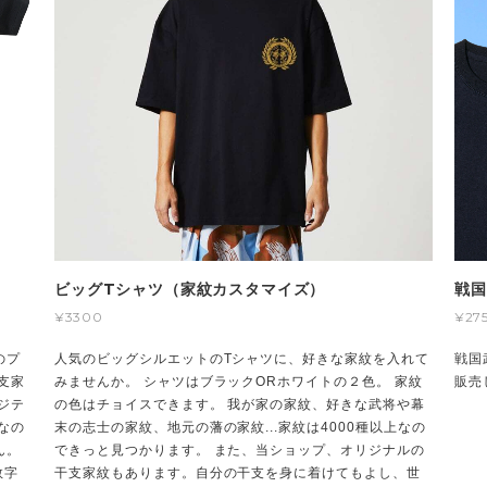
ビッグTシャツ（家紋カスタマイズ）
戦国
¥3300
¥27
のプ
人気のビッグシルエットのTシャツに、好きな家紋を入れて
戦国
支家
みませんか。 シャツはブラックORホワイトの２色。 家紋
販売
ジテ
の色はチョイスできます。 我が家の家紋、好きな武将や幕
なの
末の志士の家紋、地元の藩の家紋...家紋は4000種以上なの
ん。
できっと見つかります。 また、当ショップ、オリジナルの
数字
干支家紋もあります。自分の干支を身に着けてもよし、世