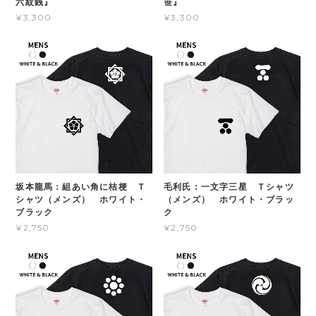
六紋銭』
笹』
¥3,300
¥3,300
坂本龍馬：組あい角に桔梗 Ｔ
毛利氏：一文字三星 Ｔシャツ
シャツ（メンズ） ホワイト・
（メンズ） ホワイト・ブラッ
ブラック
ク
¥2,750
¥2,750