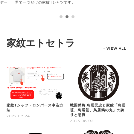
ルデー
界で一つだけの家紋Tシャツです。
家紋エトセトラ
VIEW ALL
家紋Tシャツ・ロンパース申込方
戦国武将 鳥居元忠と家紋「鳥居
法
笹、鳥居笹、鳥居鶴の丸」の誇
りと意義
2022.08.24
2023.08.02