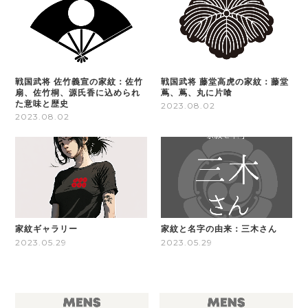
戦国武将 佐竹義宣の家紋：佐竹
戦国武将 藤堂高虎の家紋：藤堂
扇、佐竹桐、源氏香に込められ
蔦、蔦、丸に片喰
た意味と歴史
2023.08.02
2023.08.02
家紋ギャラリー
家紋と名字の由来：三木さん
2023.05.29
2023.05.29